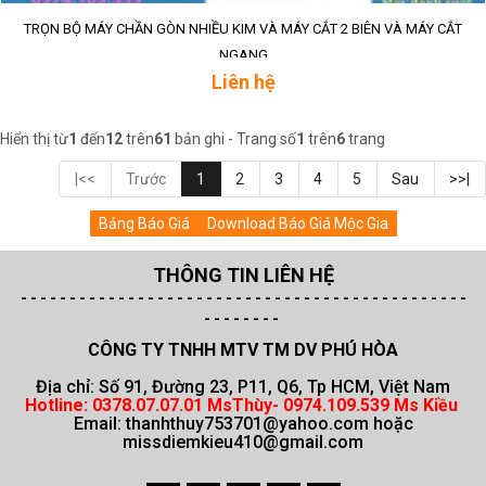
TRỌN BỘ MÁY CHẦN GÒN NHIỀU KIM VÀ MÁY CẮT 2 BIÊN VÀ MÁY CẮT
NGANG
Liên hệ
Hiển thị từ
1
đến
12
trên
61
bản ghi - Trang số
1
trên
6
trang
|<<
Trước
1
2
3
4
5
Sau
>>|
Bảng Báo Giá
Download Báo Giá Mộc Gia
THÔNG TIN LIÊN HỆ
- - - - - - - - - - - - - - - - - - - - - - - -
- - - - - -
- - - - - -
- - - - - -
- - - -
- - - - - - - -
CÔNG TY TNHH MTV TM DV PHÚ HÒA
Địa chỉ: Số 91, Đường 23, P11, Q6, Tp HCM, Việt Nam
Hotline:
0378.07.07.01 MsThùy- 0974.109.539 Ms Kiều
Email:
thanhthuy753701@yahoo.com hoặc
missdiemkieu410@gmail.com