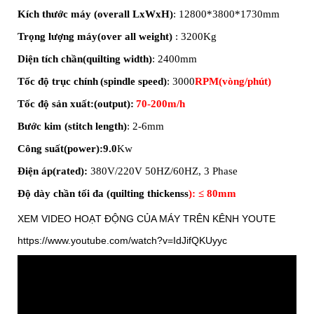
Kích thước máy (overall LxWxH)
:
128
0
0
*
3800
*
1730mm
Trọng lượng máy(over all weight)
:
32
00Kg
Diện tích chần(quilting width)
: 24
0
0mm
Tốc độ trục chính
(spindle speed)
:
3000
RPM(vòng/phút)
Tốc độ
sản xuất:
(output
):
7
0-
2
00m/h
Bước kim (stitch
length
)
:
2
-
6
mm
Công suất(power):
9.0
Kw
Điện áp(rated):
380V/220V 50HZ/60HZ
, 3 Phase
Độ dày chần tối đa (quilting thickenss
): ≤ 80mm
XEM VIDEO HOẠT ĐỘNG CỦA MÁY TRÊN KÊNH YOUTE
https://www.youtube.com/watch?v=IdJifQKUyyc