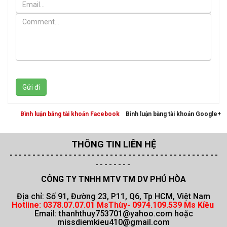
Gửi đi
Bình luận bằng tài khoản Facebook
Bình luận bằng tài khoản Google+
THÔNG TIN LIÊN HỆ
- - - - - - - - - - - - - - - - - - - - - - - -
- - - - - -
- - - - - -
- - - - - -
- - - -
- - - - - - - -
CÔNG TY TNHH MTV TM DV PHÚ HÒA
Địa chỉ: Số 91, Đường 23, P11, Q6, Tp HCM, Việt Nam
Hotline:
0378.07.07.01 MsThùy- 0974.109.539 Ms Kiều
Email:
thanhthuy753701@yahoo.com hoặc
missdiemkieu410@gmail.com