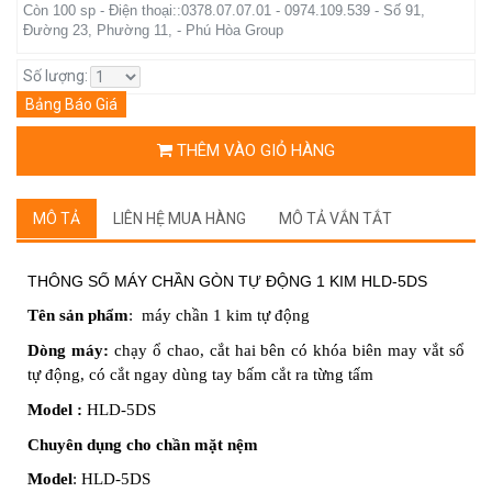
Còn 100 sp - Điện thoại::0378.07.07.01 - 0974.109.539 - Số 91,
Đường 23, Phường 11, - Phú Hòa Group
Số lượng:
Bảng Báo Giá
THÊM VÀO GIỎ HÀNG
MÔ TẢ
LIÊN HỆ MUA HÀNG
MÔ TẢ VẮN TẮT
THÔNG SỐ MÁY CHẦN GÒN TỰ ĐỘNG 1 KIM HLD-5DS
Tên sản phẩm
: máy chần 1 kim tự động
Dòng máy:
chạy ổ chao, cắt hai bên có khóa biên may vắt sổ
tự động, có cắt ngay dùng tay bấm cắt ra từng tấm
Model :
HLD-5DS
Chuyên dụng
cho chần mặt nệm
Model
: HLD-
5DS