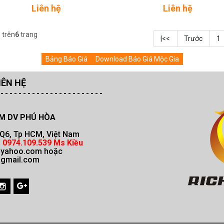
CAO -
COMPEUTERIZED SINGLE-HE
Liên hệ
Liên hệ
NEEDLE QIULTING MACHINE
3
trên
6
trang
|<<
Trước
1
Bảng Báo Giá
Download Báo Giá Mộc Gia
IÊN HỆ
-
- - - - - -
- - - - - -
- - - - - - - - - - -
M DV PHÚ HÒA
, Q6, Tp HCM, Việt Nam
 0974.109.539 Ms Kiều
@yahoo.com hoặc
gmail.com