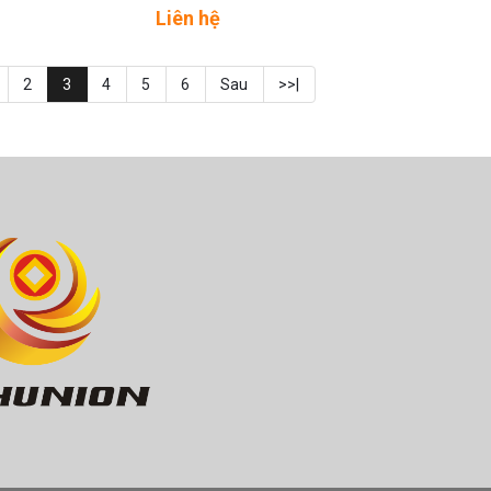
AD
Liên hệ
2
3
4
5
6
Sau
>>|