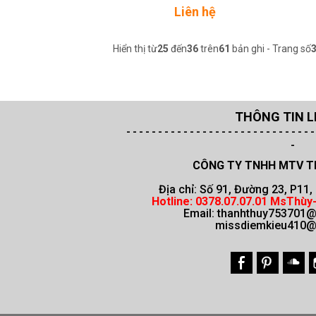
Liên hệ
Hiển thị từ
25
đến
36
trên
61
bản ghi - Trang số
THÔNG TIN L
- - - - - - - - - - - - - - - - - - - - - - - -
- - - - - 
-
CÔNG TY TNHH MTV T
Địa chỉ: Số 91, Đường 23, P11
Hotline:
0378.07.07.01 MsThùy-
Email:
thanhthuy753701
missdiemkieu410@